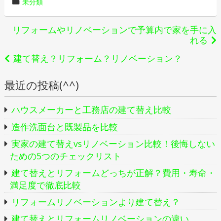
稿
カ
未分類
者
テ
ゴ
投
リフォームやリノベーションで予算内で家を手に入
リ
れる
稿
ー
建て替え？リフォーム？リノベーション？
ナ
最近の投稿(^^)
ビ
ゲ
ハウスメーカーと工務店の建て替え比較
ー
造作洗面台と既製品を比較
シ
実家の建て替えvsリノベーション比較！後悔しない
ための5つのチェックリスト
ョ
建て替えとリフォームどっちが正解？費用・寿命・
ン
満足度で徹底比較
リフォームリノベーションより建て替え？
建て替えとリフォームリノベーションの違い