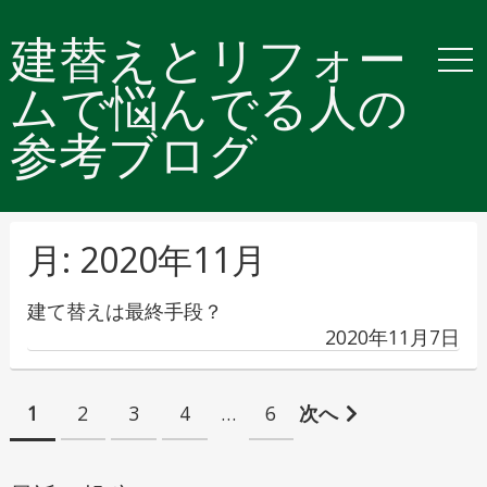
建替えとリフォー
ムで悩んでる人の
参考ブログ
月:
2020年11月
建て替えは最終手段？
投
2020年11月7日
稿
日
投
1
2
3
4
…
6
次へ
稿