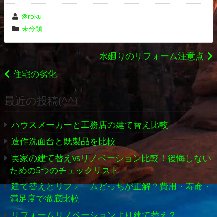
投
@roku
稿
カ
未分類
者
テ
ゴ
投
水廻りのリフォーム注意点
リ
稿
住宅の劣化
ー
ナ
最近の投稿(^^)
ビ
ハウスメーカーと工務店の建て替え比較
ゲ
造作洗面台と既製品を比較
ー
実家の建て替えvsリノベーション比較！後悔しない
シ
ための5つのチェックリスト
ョ
建て替えとリフォームどっちが正解？費用・寿命・
満足度で徹底比較
ン
リフォームリノベーションより建て替え？