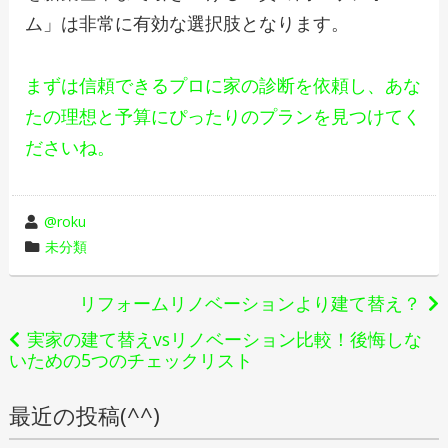
ム」は非常に有効な選択肢となります。
まずは信頼できるプロに家の診断を依頼し、あな
たの理想と予算にぴったりのプランを見つけてく
ださいね。
投
@roku
稿
カ
未分類
者
テ
ゴ
投
リフォームリノベーションより建て替え？
リ
稿
実家の建て替えvsリノベーション比較！後悔しな
ー
いための5つのチェックリスト
ナ
最近の投稿(^^)
ビ