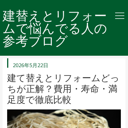
建替えとリフォー
ムで悩んでる人の
参考ブログ
投
2026年5月22日
稿
日
建て替えとリフォームどっ
ちが正解？費用・寿命・満
足度で徹底比較