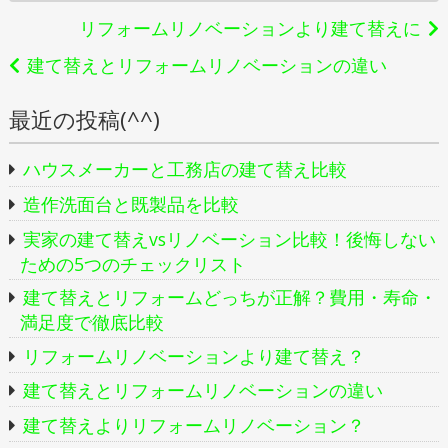
ゴ
投
リフォームリノベーションより建て替えに
リ
稿
建て替えとリフォームリノベーションの違い
ー
ナ
最近の投稿(^^)
ビ
ハウスメーカーと工務店の建て替え比較
ゲ
造作洗面台と既製品を比較
ー
実家の建て替えvsリノベーション比較！後悔しない
シ
ための5つのチェックリスト
ョ
建て替えとリフォームどっちが正解？費用・寿命・
満足度で徹底比較
ン
リフォームリノベーションより建て替え？
建て替えとリフォームリノベーションの違い
建て替えよりリフォームリノベーション？