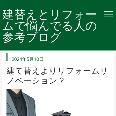
建替えとリフォー
ムで悩んでる人の
参考ブログ
投
2024年5月10日
稿
日
建て替えよりリフォームリ
ノベーション？